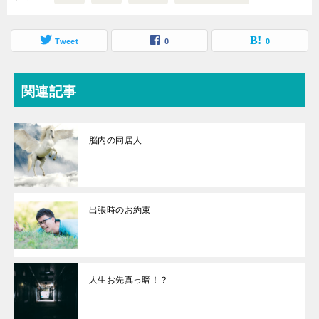
Tweet
0
0
関連記事
脳内の同居人
出張時のお約束
人生お先真っ暗！？