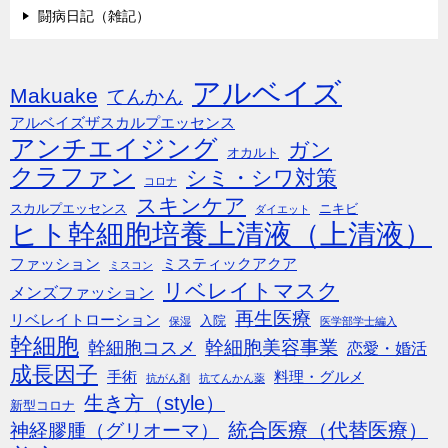
闘病日記（雑記）
アルベイズ
Makuake
てんかん
アルベイズザスカルプエッセンス
アンチエイジング
ガン
オカルト
クラファン
シミ・シワ対策
コロナ
スキンケア
スカルプエッセンス
ニキビ
ダイエット
ヒト幹細胞培養上清液（上清液）
ファッション
ミスティックアクア
ミスコン
リベレイトマスク
メンズファッション
再生医療
リベレイトローション
入院
保湿
医学部学士編入
幹細胞
幹細胞美容事業
幹細胞コスメ
恋愛・婚活
成長因子
手術
料理・グルメ
抗がん剤
抗てんかん薬
生き方（style）
新型コロナ
統合医療（代替医療）
神経膠腫（グリオーマ）