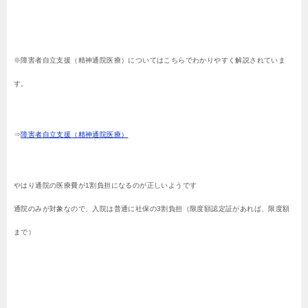
※障害者自立支援（精神通院医療）についてはこちらでわかりやすく解説されていま
す。
⇒
障害者自立支援（精神通院医療）
やはり通院の医療費が1割負担になるのが正しいようです
通院のみが対象なので、入院は普通に社保の3割負担（限度額認定証があれば、限度額
まで）