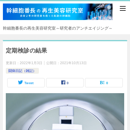
幹細胞番長の再生美容研究室～研究者のアンチエイジング～
定期検診の結果
更新日：
2022年1月3日
公開日：
2021年10月13日
闘病日記（雑記）
Tweet
0
0