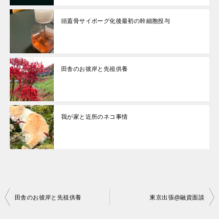
頭蓋骨サイボーグ化後最初の幹細胞投与
田舎のお彼岸と先祖供養
我が家と近所のネコ事情
投
田舎のお彼岸と先祖供養
東京出張@融資面談
稿