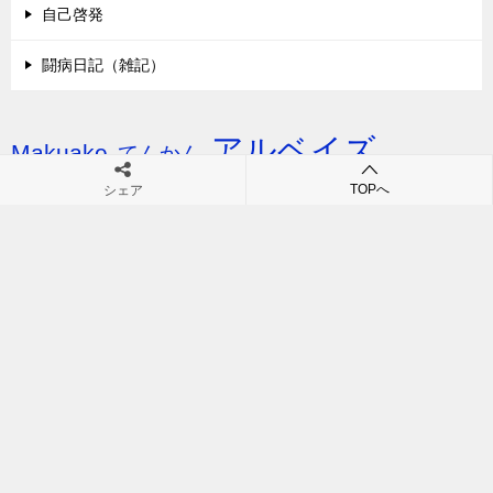
自己啓発
闘病日記（雑記）
アルベイズ
Makuake
てんかん
アルベイズザスカルプエッセンス
TOPへ
シェア
アンチエイジング
ガン
オカルト
クラファン
シミ・シワ対策
コロナ
スキンケア
スカルプエッセンス
ニキビ
ダイエット
ヒト幹細胞培養上清液（上清液）
ファッション
ミスティックアクア
ミスコン
リベレイトマスク
メンズファッション
再生医療
リベレイトローション
入院
保湿
医学部学士編入
幹細胞
幹細胞美容事業
幹細胞コスメ
恋愛・婚活
成長因子
手術
料理・グルメ
抗がん剤
抗てんかん薬
生き方（style）