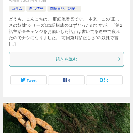
公開日：
2024年4月5日
コラム
自己啓発
闘病日記（雑記）
どうも、こんにちは。 肝細胞番長です。 本来、この”正し
さの奴隷”シリーズは3話構成のはずだったのですが、「第2
話主治医チェンジをお願いした話」は書いてる途中で疲れ
たのでナシになりました。 前回第1話”正しさ”の奴隷で言
[…]
続きを読む
Tweet
0
0