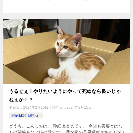
うるせぇ！やりたいようにやって死ぬなら良いじゃ
ねぇか！？
更新日：
2024年2月16日
公開日：
2024年2月15日
闘病日記（雑記）
どうも、こんにちは。 幹細胞番長です。 今回も美容とはな
んの関係もない猫の話です。 我が家の長男猫ボクちゃんが3