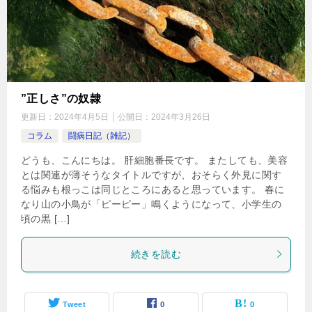
”正しさ”の奴隷
更新日：
2024年4月5日
公開日：
2024年3月26日
コラム
闘病日記（雑記）
どうも、こんにちは。 肝細胞番長です。 またしても、美容
とは関連が薄そうなタイトルですが、おそらく外見に関す
る悩みも根っこは同じところにあると思っています。 春に
なり山の小鳥が「ピーピー」鳴くようになって、小学生の
頃の黒 […]
続きを読む
Tweet
0
0