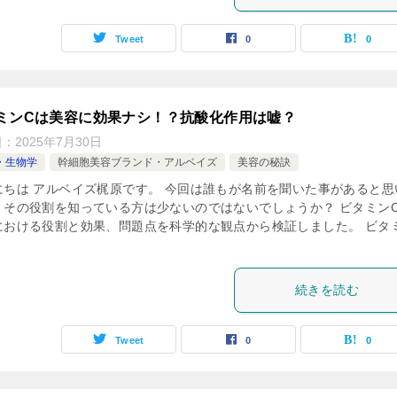
Tweet
0
0
ミンCは美容に効果ナシ！？抗酸化作用は嘘？
日：
2025年7月30日
・生物学
幹細胞美容ブランド・アルベイズ
美容の秘訣
にちは アルベイズ梶原です。 今回は誰もが名前を聞いた事があると思
、その役割を知っている方は少ないのではないでしょうか？ ビタミン
における役割と効果、問題点を科学的な観点から検証しました。 ビタ
続きを読む
Tweet
0
0