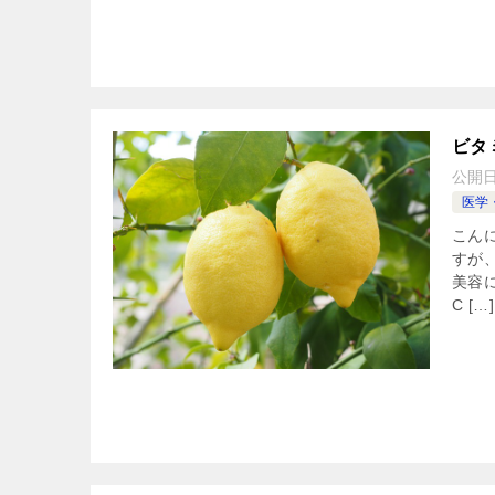
ビタ
公開
医学
こん
すが
美容
C […]