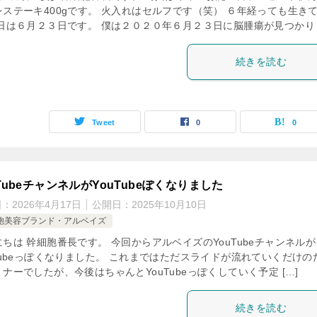
レステーキ400gです。 火入れはセルフです（笑） ６年経っても生き
今日は６月２３日です。 僕は２０２０年６月２３日に脳腫瘍が見つかり [
続きを読む
Tweet
0
0
uTubeチャンネルがYouTubeぽくなりました
日：
2026年4月17日
公開日：
2025年10月10日
胞美容ブランド・アルベイズ
ちは 幹細胞番長です。 今回からアルベイズのYouTubeチャンネルが
uTubeっぽくなりました。 これまではただスライドが流れていくだけの
ナーでしたが、今後はちゃんとYouTubeっぽくしていく予定 […]
続きを読む