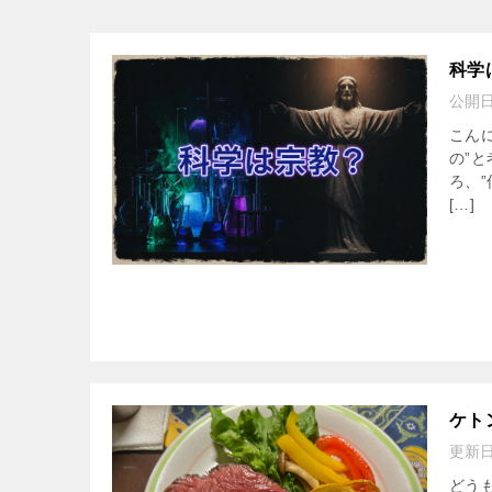
科学
公開
こん
の”
ろ、
[…]
ケト
更新
どう