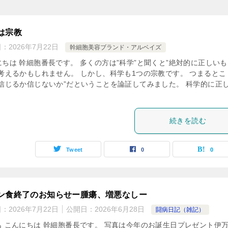
は宗教
日：
2026年7月22日
幹細胞美容ブランド・アルベイズ
にちは 幹細胞番長です。 多くの方は”科学”と聞くと”絶対的に正しいも
と考えるかもしれません。 しかし、科学も1つの宗教です。 つまるとこ
”信じるか信じないか”だということを論証してみました。 科学的に正
続きを読む
Tweet
0
0
ン食終了のお知らせー腫瘍、増悪なしー
日：
2026年7月22日
公開日：
2026年6月28日
闘病日記（雑記）
も こんにちは 幹細胞番長です。 写真は今年のお誕生日プレゼント伊