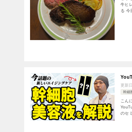
牛ヒ
る 
Yo
更新
幹細
こんに
Yo
のセミ